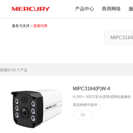
产品中心
商用网络
服务与支持
搜索结果
路由器
交换机
下载中心
文档与指南
Wi-Fi 7无线
百兆交换机
Wi-Fi 6无线
千兆交换机
搜索到
50
个产品
Mesh无线
网管交换机
1900M无线
POE交换机
MIPC3164(P)W-4
1200M无线
2.5G交换机
H.265+ 300万双光源警戒网络摄像机
Wi-Fi 4无线
请选择硬件版本：
其他规格
无线扩展
V1
有线路由
无线AP