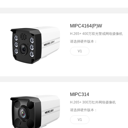
面板AP
安防监控
吸顶AP
室外AP
筒机&半球
MIPC4164(P)W
无线控制器
无线网络摄像机
H.265+ 400万双光警戒网络摄像机
球机
请选择硬件版本：
4G网络摄像机
网络硬盘录像机
V1
电源&太阳能供电
MIPC314
H.265+ 300万红外网络摄像机
请选择硬件版本：
V1