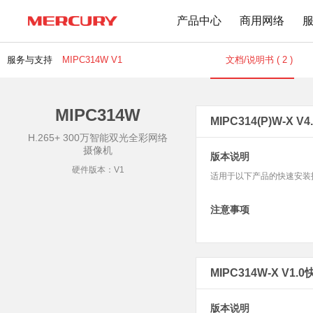
产品中心
商用网络
服务与支持
MIPC314W V1
文档/说明书 ( 2 )
MIPC314W
路由器
交换机
下载中心
文档与指南
MIPC314(P)W-X V
H.265+ 300万智能双光全彩网络
Wi-Fi 7无线
百兆交换机
摄像机
版本说明
Wi-Fi 6无线
千兆交换机
硬件版本：V1
适用于以下产品的快速安装指南：MIPC3
Mesh无线
网管交换机
1900M无线
POE交换机
注意事项
1200M无线
2.5G交换机
Wi-Fi 4无线
其他规格
无线扩展
MIPC314W-X V1.
有线路由
无线AP
版本说明