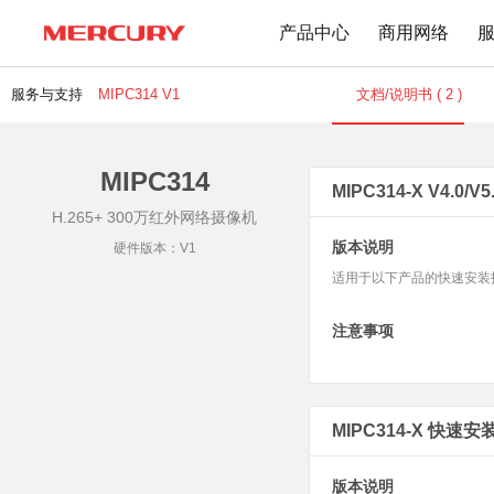
产品中心
商用网络
服务与支持
MIPC314 V1
文档/说明书 ( 2 )
MIPC314
路由器
交换机
下载中心
文档与指南
MIPC314-X V4.0/V
H.265+ 300万红外网络摄像机
Wi-Fi 7无线
百兆交换机
版本说明
硬件版本：V1
Wi-Fi 6无线
千兆交换机
适用于以下产品的快速安装指南：MIPC31
Mesh无线
网管交换机
1900M无线
POE交换机
注意事项
1200M无线
2.5G交换机
Wi-Fi 4无线
其他规格
无线扩展
MIPC314-X 快速安装
有线路由
无线AP
版本说明