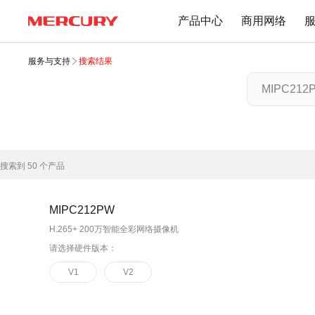
产品中心
商用网络
服务与支持
搜索结果
路由器
交换机
下载中心
文档与指南
Wi-Fi 7无线
百兆交换机
Wi-Fi 6无线
千兆交换机
搜索到
50
个产品
Mesh无线
网管交换机
1900M无线
POE交换机
MIPC212PW
1200M无线
2.5G交换机
H.265+ 200万智能全彩网络摄像机
Wi-Fi 4无线
请选择硬件版本：
其他规格
无线扩展
V1
V2
有线路由
无线AP