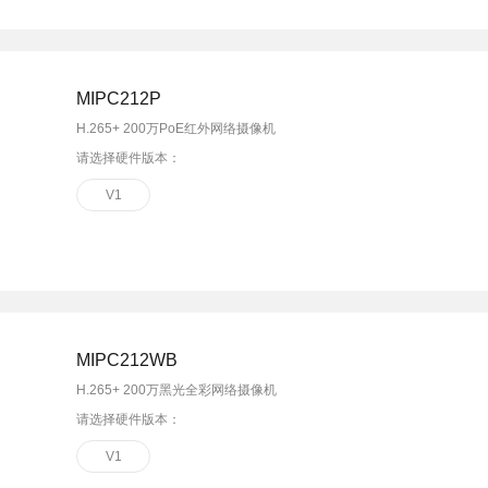
面板AP
安防监控
吸顶AP
室外AP
筒机&半球
MIPC212P
无线控制器
无线网络摄像机
H.265+ 200万PoE红外网络摄像机
球机
请选择硬件版本：
4G网络摄像机
网络硬盘录像机
V1
电源&太阳能供电
MIPC212WB
H.265+ 200万黑光全彩网络摄像机
请选择硬件版本：
V1