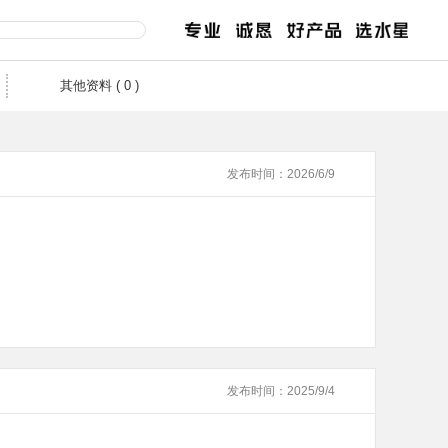
其他资料 ( 0 )
交换机
路由器
服
售后服务
发布时间：2026/6/9
百兆交换机
企业无线路由
千兆交换机
企业路由
网管交换机
POE交换机
MCU POE交换机
安防监控专用交换机
2.5G交换机
工业交换机
发布时间：2025/9/4