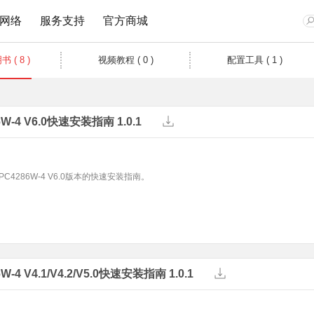
网络
服务支持
官方商城
 ( 8 )
视频教程 ( 0 )
配置工具 ( 1 )
网卡
安防监控
企业无线
监控专用交换机
文档与指南
视频教程
在线客
6W-4 V6.0快速安装指南 1.0.1
Wi-Fi 7无线
网络摄像机
无线路由
安防监控专用交换机
Wi-Fi 6无线
无线网络摄像机
吸顶AP
安防监控专用PoE交换机
C4286W-4 V6.0版本的快速安装指南。
双频无线
网络硬盘录像机
面板AP
300M无线
安防专用电源
室外AP
150M无线
无线控制器
有线网卡
无线网桥
W-4 V4.1/V4.2/V5.0快速安装指南 1.0.1
无线网桥
光纤收发器