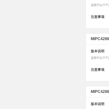
面板AP
适用于以下产品的快
安防监控
吸顶AP
室外AP
注意事项
筒机&半球
无线控制器
无线网络摄像机
球机
4G网络摄像机
MIPC428
网络硬盘录像机
电源&太阳能供
版本说明
适用于以下产品的
注意事项
MIPC428
版本说明