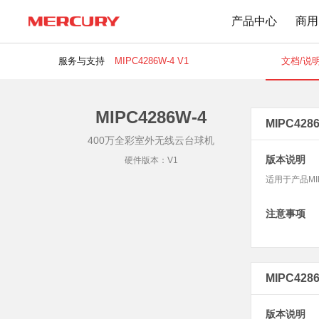
产品中心
商用
服务与支持
MIPC4286W-4 V1
文档/说明书
MIPC4286W-4
路由器
交换机
下载中心
MIPC428
400万全彩室外无线云台球机
Wi-Fi 7无线
百兆交换机
版本说明
硬件版本：V1
Wi-Fi 6无线
千兆交换机
适用于产品MIP
Mesh无线
网管交换机
1900M无线
POE交换机
注意事项
1200M无线
2.5G交换机
Wi-Fi 4无线
其他规格
无线扩展
MIPC4286
有线路由
无线AP
版本说明