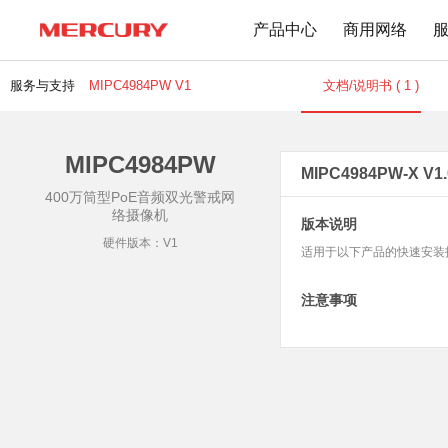
产品中心
商用网络
服务与支持
MIPC4984PW V1
文档/说明书 ( 1 )
MIPC4984PW
路由器
交换机
下载中心
文档与指南
MIPC4984PW-X V
400万筒型PoE音频双光警戒网
Wi-Fi 7无线
百兆交换机
络摄像机
版本说明
Wi-Fi 6无线
千兆交换机
硬件版本：V1
适用于以下产品的快速安装指南：MI
Mesh无线
网管交换机
1900M无线
POE交换机
注意事项
1200M无线
2.5G交换机
Wi-Fi 4无线
其他规格
无线扩展
有线路由
无线AP