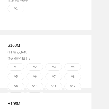
请选择硬件版本：
V1
S108M
8口百兆交换机
请选择硬件版本：
V1
V2
V3
V4
V5
V6
V7
V8
V9
V10
V11
V12
V13
V16
H108M