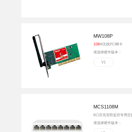
MW108P
108
M无线PCI网卡
请选择硬件版本：
V1
MCS1108M
8口百兆安防监控专用交
请选择硬件版本：