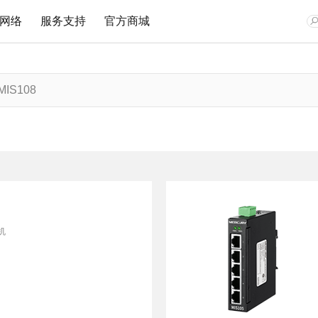
网络
服务支持
官方商城
网卡
安防监控
企业无线
监控专用交换机
文档与指南
视频教程
在线客
Wi-Fi 7无线
网络摄像机
无线路由
安防监控专用交换机
Wi-Fi 6无线
无线网络摄像机
吸顶AP
安防监控专用PoE交换机
双频无线
网络硬盘录像机
面板AP
300M无线
安防专用电源
室外AP
150M无线
无线控制器
机
有线网卡
无线网桥
无线网桥
光纤收发器