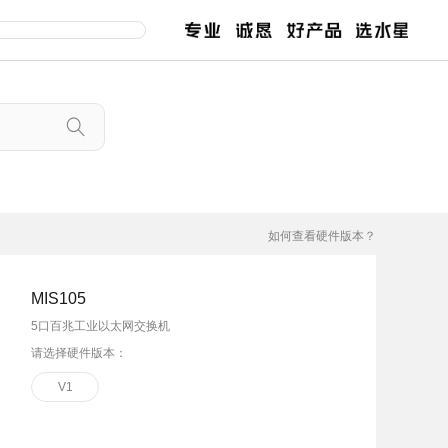
交换机
路由器
服
售后服务
百兆交换机
企业无线路由
千兆交换机
企业路由
如何查看硬件版本？
网管交换机
POE交换机
MIS105
MCU POE交换机
5口百兆工业以太网交换机
安防监控专用交换机
2.5G交换机
请选择硬件版本：
工业交换机
V1