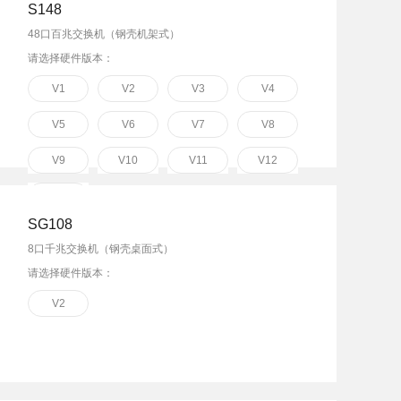
S148
48口百兆交换机（钢壳机架式）
请选择硬件版本：
V1
V2
V3
V4
V5
V6
V7
V8
V9
V10
V11
V12
V13
SG108
8口千兆交换机（钢壳桌面式）
请选择硬件版本：
V2