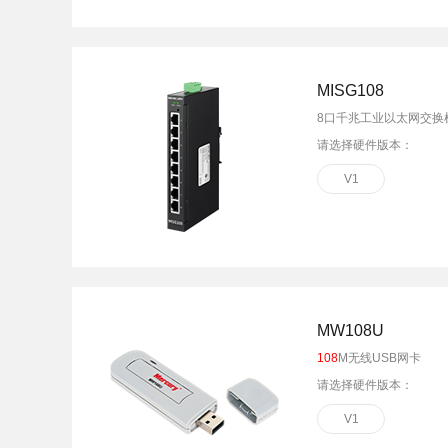
面板AP
安防监控
吸顶AP
室外AP
筒机&半球
MISG108
无线控制器
无线网络摄像机
8口千兆工业以太网交换
球机
请选择硬件版本：
4G网络摄像机
网络硬盘录像机
V1
电源&太阳能供
MW108U
108
M无线USB网卡
请选择硬件版本：
V1