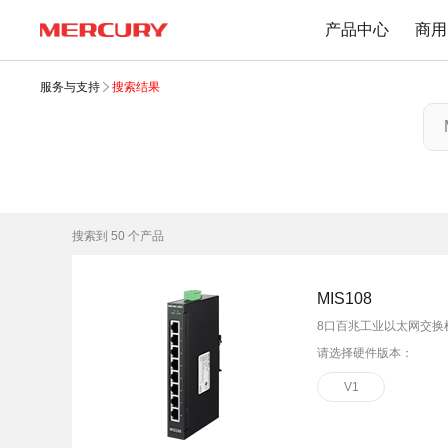
产品中心
商用
服务与支持
搜索结果
路由器
交换机
下载中心
Wi-Fi 7无线
百兆交换机
Wi-Fi 6无线
千兆交换机
搜索到
50
个产品
Mesh无线
网管交换机
1900M无线
POE交换机
MIS108
1200M无线
2.5G交换机
8口百兆工业以太网交换
Wi-Fi 4无线
请选择硬件版本：
其他规格
无线扩展
V1
有线路由
无线AP