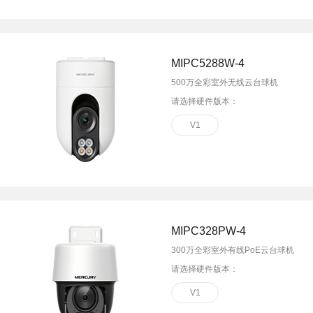
面板AP
安防监控
吸顶AP
室外AP
筒机&半球
MIPC5288W-4
无线控制器
无线网络摄像机
500万全彩室外无线云台球机
球机
请选择硬件版本：
4G网络摄像机
网络硬盘录像机
V1
电源&太阳能供电
MIPC328PW-4
300万全彩室外有线PoE云台球机
请选择硬件版本：
V1