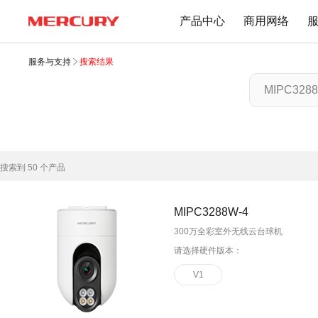
产品中心
商用网络
服务与支持
搜索结果
路由器
交换机
下载中心
文档与指南
Wi-Fi 7无线
百兆交换机
Wi-Fi 6无线
千兆交换机
搜索到
50
个产品
Mesh无线
网管交换机
1900M无线
POE交换机
MIPC3288W-4
1200M无线
2.5G交换机
300万全彩室外无线云台球机
Wi-Fi 4无线
请选择硬件版本：
其他规格
无线扩展
V1
有线路由
无线AP