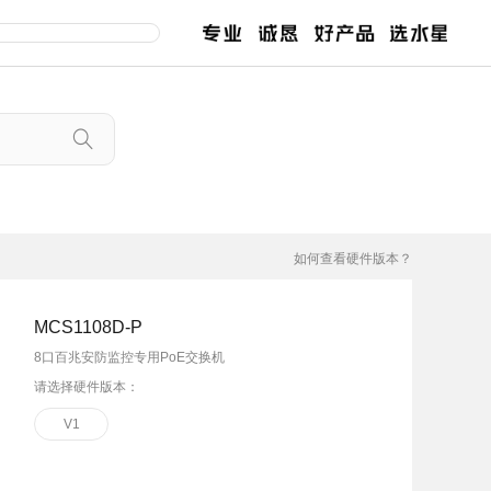
交换机
路由器
服
售后服务
百兆交换机
企业无线路由
千兆交换机
企业路由
如何查看硬件版本？
网管交换机
POE交换机
MCS1108D-P
MCU POE交换机
8口百兆安防监控专用PoE交换机
安防监控专用交换机
2.5G交换机
请选择硬件版本：
工业交换机
V1