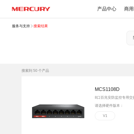
产品中心
商用
服务与支持
搜索结果
路由器
交换机
下载中心
Wi-Fi 7无线
百兆交换机
Wi-Fi 6无线
千兆交换机
搜索到
50
个产品
Mesh无线
网管交换机
1900M无线
POE交换机
MCS1108D
1200M无线
2.5G交换机
8口百兆安防监控专用交
Wi-Fi 4无线
请选择硬件版本：
其他规格
无线扩展
V1
有线路由
无线AP