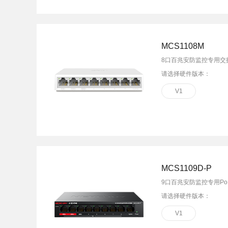
面板AP
安防监控
吸顶AP
室外AP
筒机&半球
MCS1108M
无线控制器
无线网络摄像机
8口百兆安防监控专用交
球机
请选择硬件版本：
4G网络摄像机
网络硬盘录像机
V1
电源&太阳能供
MCS1109D-P
9口百兆安防监控专用Po
请选择硬件版本：
V1