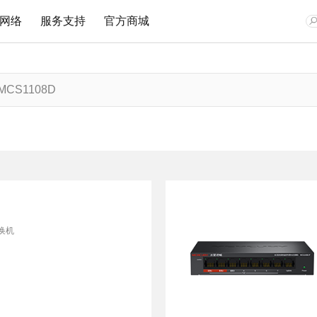
网络
服务支持
官方商城
网卡
安防监控
企业无线
监控专用交换机
文档与指南
视频教程
在线客
Wi-Fi 7无线
网络摄像机
无线路由
安防监控专用交换机
Wi-Fi 6无线
无线网络摄像机
吸顶AP
安防监控专用PoE交换机
双频无线
网络硬盘录像机
面板AP
300M无线
安防专用电源
室外AP
150M无线
无线控制器
换机
有线网卡
无线网桥
无线网桥
光纤收发器