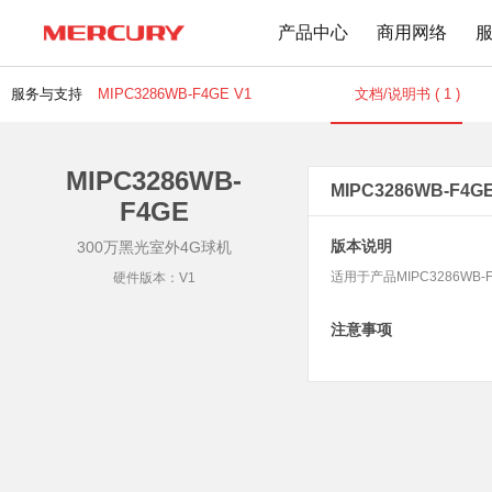
产品中心
商用网络
服务与支持
MIPC3286WB-F4GE V1
文档/说明书 ( 1 )
MIPC3286WB-
路由器
交换机
下载中心
文档与指南
MIPC3286WB-F4G
F4GE
Wi-Fi 7无线
百兆交换机
版本说明
300万黑光室外4G球机
Wi-Fi 6无线
千兆交换机
适用于产品MIPC3286WB-
硬件版本：V1
Mesh无线
网管交换机
1900M无线
POE交换机
注意事项
1200M无线
2.5G交换机
Wi-Fi 4无线
其他规格
无线扩展
有线路由
无线AP