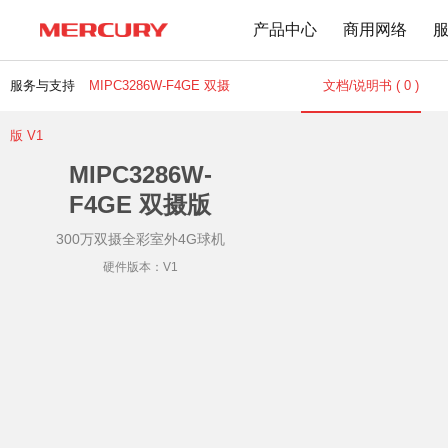
产品中心
商用网络
服务与支持
MIPC3286W-F4GE 双摄
文档/说明书 ( 0 )
版 V1
路由器
交换机
MIPC3286W-
下载中心
文档与指南
F4GE 双摄版
Wi-Fi 7无线
百兆交换机
Wi-Fi 6无线
千兆交换机
300万双摄全彩室外4G球机
Mesh无线
网管交换机
硬件版本：V1
1900M无线
POE交换机
1200M无线
2.5G交换机
Wi-Fi 4无线
其他规格
无线扩展
有线路由
无线AP