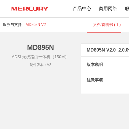
产品中心
商用网络
服务与支持
MD895N V2
文档/说明书 ( 1 )
MD895N
路由器
交换机
下载中心
文档与指南
MD895N V2.0_2.
ADSL无线路由一体机（150M）
Wi-Fi 7无线
百兆交换机
版本说明
硬件版本：V2
Wi-Fi 6无线
千兆交换机
Mesh无线
网管交换机
注意事项
1900M无线
POE交换机
1200M无线
2.5G交换机
Wi-Fi 4无线
其他规格
无线扩展
有线路由
无线AP