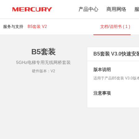
产品中心
商用网络
服务与支持
B5套装 V2
文档/说明书 ( 1 )
B5套装
路由器
交换机
下载中心
文档与指南
B5套装 V3.0快速安装
5GHz电梯专用无线网桥套装
Wi-Fi 7无线
百兆交换机
版本说明
Wi-Fi 6无线
千兆交换机
硬件版本：V2
适用于产品B5套装 V3.0
Mesh无线
网管交换机
1900M无线
POE交换机
注意事项
1200M无线
2.5G交换机
Wi-Fi 4无线
其他规格
无线扩展
有线路由
无线AP