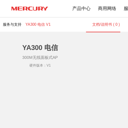
产品中心
商用网络
服务与支持
YA300 电信 V1
文档/说明书 ( 0 )
YA300 电信
路由器
交换机
下载中心
文档与指南
300M无线面板式AP
Wi-Fi 7无线
百兆交换机
Wi-Fi 6无线
千兆交换机
硬件版本：V1
Mesh无线
网管交换机
1900M无线
POE交换机
1200M无线
2.5G交换机
Wi-Fi 4无线
其他规格
无线扩展
有线路由
无线AP