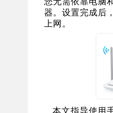
您无需依靠电脑
面板AP
安防监控
器。设置完成后
吸顶AP
室外AP
筒机&半球
上网。
无线控制器
无线网络摄像机
球机
4G网络摄像机
网络硬盘录像机
电源&太阳能供电
本文指导使用